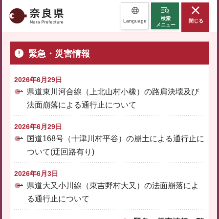
奈良県
検索
Language
閉じる
メニュー
緊急・災害情報
2026年6月29日
県道東川河合線（上北山村小橡）の路肩決壊及び
法面崩落による通行止について
2026年6月29日
国道168号（十津川村平谷）の崩土による通行止に
ついて(迂回路有り)
2026年6月3日
県道大又小川線（東吉野村大又）の法面崩落によ
る通行止について