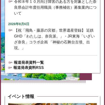
令和８年１０月向け障害のある方を対象とした奈
良県会計年度任用職員（事務補佐）募集案内につ
いて
2026年8月6日
【祝「飛鳥・藤原の宮都」世界遺産登録】 近鉄
GHD「わたしは、奈良派。」・JR東海「いざい
ざ奈良」コラボ企画 「神秘の石舞台古墳、出
現。」
報道発表資料一覧
報道発表資料RSS
イベント情報