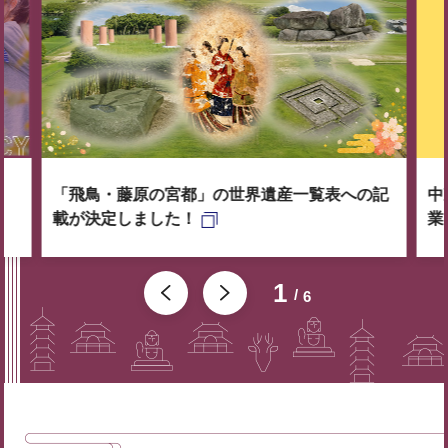
「飛鳥・藤原の宮都」の世界遺産一覧表への記
中
載が決定しました！
業
1
6