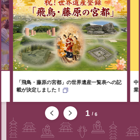
「飛鳥・藤原の宮都」の世界遺産一覧表への記
中
載が決定しました！
業
1
6