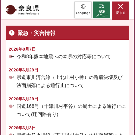
奈良県
検索
Language
閉じる
メニュー
緊急・災害情報
2026年8月7日
令和8年熊本地震への本県の対応等について
2026年6月29日
県道東川河合線（上北山村小橡）の路肩決壊及び
法面崩落による通行止について
2026年6月29日
国道168号（十津川村平谷）の崩土による通行止に
ついて(迂回路有り)
2026年6月3日