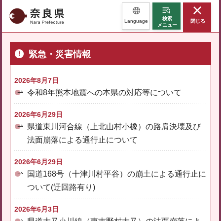
奈良県
検索
Language
閉じる
メニュー
緊急・災害情報
2026年8月7日
令和8年熊本地震への本県の対応等について
2026年6月29日
県道東川河合線（上北山村小橡）の路肩決壊及び
法面崩落による通行止について
2026年6月29日
国道168号（十津川村平谷）の崩土による通行止に
ついて(迂回路有り)
2026年6月3日