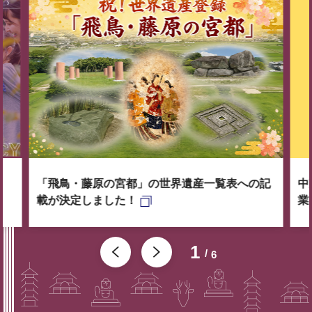
「飛鳥・藤原の宮都」の世界遺産一覧表への記
中
載が決定しました！
業
1
6