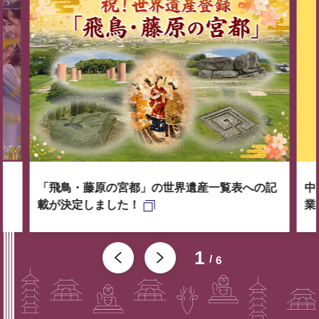
「飛鳥・藤原の宮都」の世界遺産一覧表への記
中
載が決定しました！
業
1
6