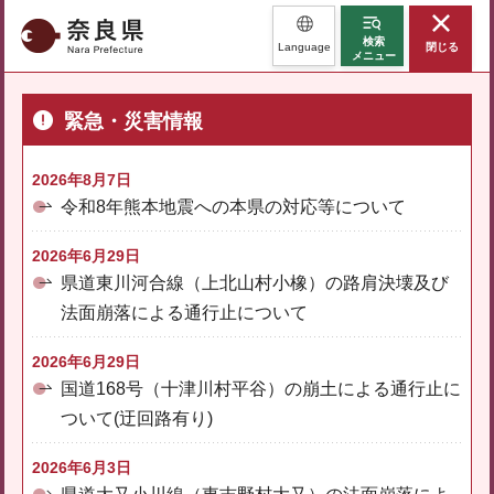
奈良県
検索
Language
閉じる
メニュー
緊急・災害情報
2026年8月7日
令和8年熊本地震への本県の対応等について
2026年6月29日
県道東川河合線（上北山村小橡）の路肩決壊及び
法面崩落による通行止について
2026年6月29日
国道168号（十津川村平谷）の崩土による通行止に
ついて(迂回路有り)
2026年6月3日