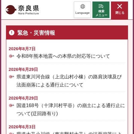
奈良県
検索
Language
閉じる
メニュー
緊急・災害情報
2026年8月7日
令和8年熊本地震への本県の対応等について
2026年6月29日
県道東川河合線（上北山村小橡）の路肩決壊及び
法面崩落による通行止について
2026年6月29日
国道168号（十津川村平谷）の崩土による通行止に
ついて(迂回路有り)
2026年6月3日