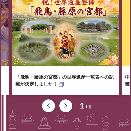
「飛鳥・藤原の宮都」の世界遺産一覧表への記
中
載が決定しました！
業
1
6