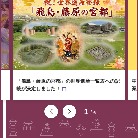
「飛鳥・藤原の宮都」の世界遺産一覧表への記
中
載が決定しました！
業
1
6