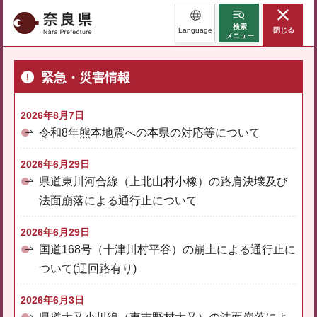
奈良県
検索
Language
閉じる
メニュー
緊急・災害情報
2026年8月7日
令和8年熊本地震への本県の対応等について
2026年6月29日
県道東川河合線（上北山村小橡）の路肩決壊及び
法面崩落による通行止について
2026年6月29日
国道168号（十津川村平谷）の崩土による通行止に
ついて(迂回路有り)
2026年6月3日