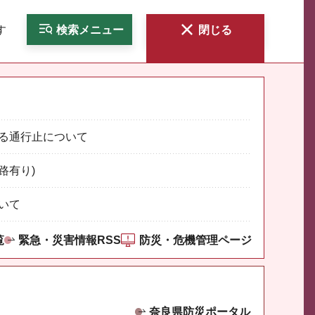
す
検索
メニュー
閉じる
る通行止について
路有り)
いて
覧
緊急・災害情報RSS
防災・危機管理ページ
奈良県防災ポータル