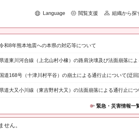
Language
閲覧支援
組織から探
令和8年熊本地震への本県の対応等について
県道東川河合線（上北山村小橡）の路肩決壊及び法面崩落によ
国道168号（十津川村平谷）の崩土による通行止について(迂回
県道大又小川線（東吉野村大又）の法面崩落による通行止につ
緊急・災害情報一
ません。