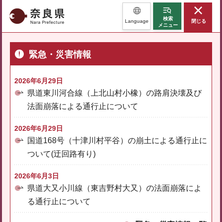
奈良県
検索
Language
閉じる
メニュー
緊急・災害情報
2026年6月29日
県道東川河合線（上北山村小橡）の路肩決壊及び
法面崩落による通行止について
2026年6月29日
国道168号（十津川村平谷）の崩土による通行止に
ついて(迂回路有り)
2026年6月3日
県道大又小川線（東吉野村大又）の法面崩落によ
る通行止について