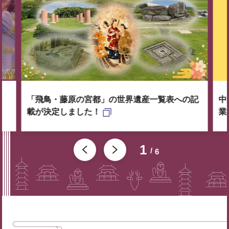
「飛鳥・藤原の宮都」の世界遺産一覧表への記
中
載が決定しました！
業
1
6