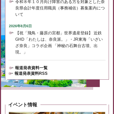
令和８年１０月向け障害のある方を対象とした奈
良県会計年度任用職員（事務補佐）募集案内につ
いて
2026年8月6日
【祝「飛鳥・藤原の宮都」世界遺産登録】 近鉄
GHD「わたしは、奈良派。」・JR東海「いざい
ざ奈良」コラボ企画 「神秘の石舞台古墳、出
現。」
報道発表資料一覧
報道発表資料RSS
イベント情報