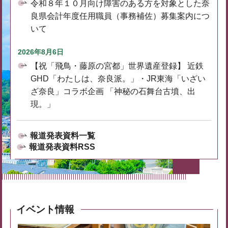
令和８年１０月向け障害のある方を対象とした奈
良県会計年度任用職員（事務補佐）募集案内につ
いて
2026年8月6日
【祝「飛鳥・藤原の宮都」世界遺産登録】 近鉄
GHD「わたしは、奈良派。」・JR東海「いざい
ざ奈良」コラボ企画 「神秘の石舞台古墳、出
現。」
報道発表資料一覧
報道発表資料RSS
イベント情報