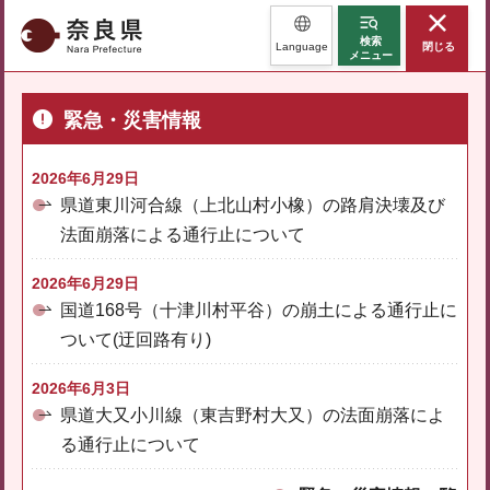
奈良県
検索
Language
閉じる
メニュー
緊急・災害情報
2026年6月29日
県道東川河合線（上北山村小橡）の路肩決壊及び
法面崩落による通行止について
2026年6月29日
国道168号（十津川村平谷）の崩土による通行止に
ついて(迂回路有り)
2026年6月3日
県道大又小川線（東吉野村大又）の法面崩落によ
る通行止について