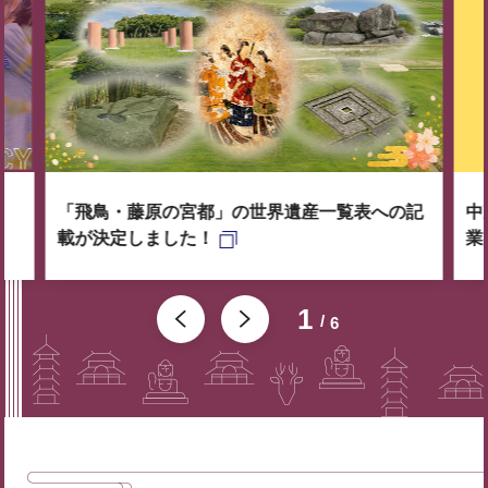
「飛鳥・藤原の宮都」の世界遺産一覧表への記
中
載が決定しました！
業
1
6