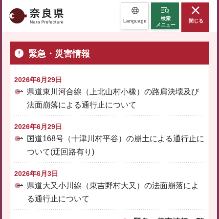
奈良県
検索
Language
閉じる
メニュー
緊急・災害情報
2026年6月29日
県道東川河合線（上北山村小橡）の路肩決壊及び
法面崩落による通行止について
2026年6月29日
国道168号（十津川村平谷）の崩土による通行止に
ついて(迂回路有り)
2026年6月3日
県道大又小川線（東吉野村大又）の法面崩落によ
る通行止について