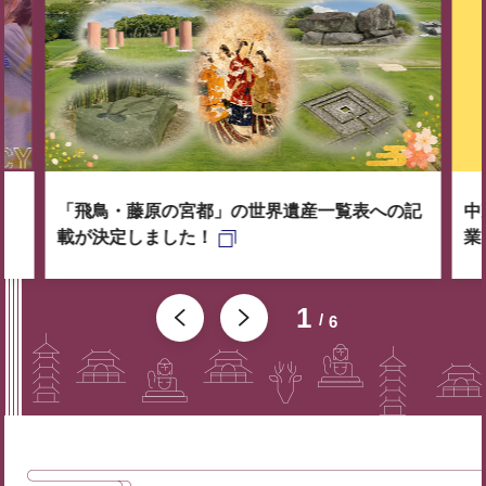
「飛鳥・藤原の宮都」の世界遺産一覧表への記
中
載が決定しました！
業
1
6