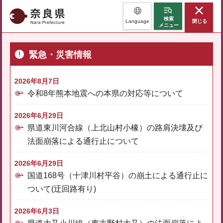
奈良県
検索
Language
閉じる
メニュー
緊急・災害情報
2026年8月7日
令和8年熊本地震への本県の対応等について
2026年6月29日
県道東川河合線（上北山村小橡）の路肩決壊及び
法面崩落による通行止について
2026年6月29日
国道168号（十津川村平谷）の崩土による通行止に
ついて(迂回路有り)
2026年6月3日