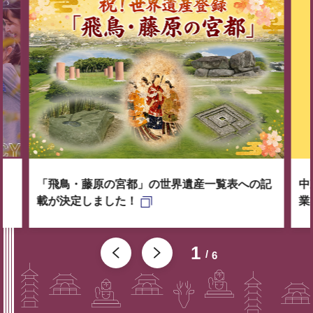
「飛鳥・藤原の宮都」の世界遺産一覧表への記
中
載が決定しました！
業
1
6