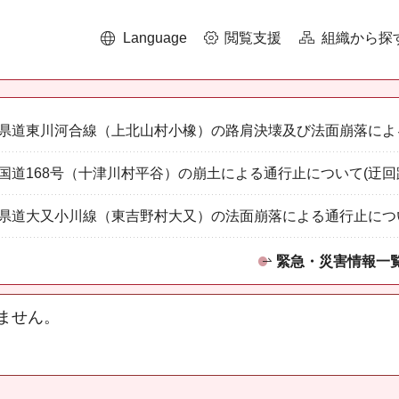
Language
閲覧支援
組織から探
県道東川河合線（上北山村小橡）の路肩決壊及び法面崩落によ
国道168号（十津川村平谷）の崩土による通行止について(迂回
県道大又小川線（東吉野村大又）の法面崩落による通行止につ
緊急・災害情報一
ません。