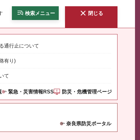
す
検索
メニュー
閉じる
る通行止について
路有り)
いて
覧
緊急・災害情報RSS
防災・危機管理ページ
奈良県防災ポータル