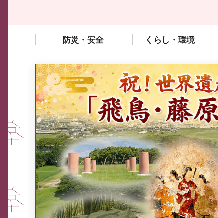
防災・安全
くらし・環境
中東情勢や原油価格上昇の影響
を受ける中小企業向け相談窓口
について
ふるさと納税なら、奈良