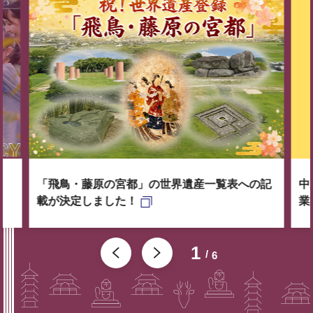
「飛鳥・藤原の宮都」の世界遺産一覧表への記
中
載が決定しました！
業
1
6