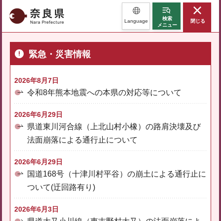
奈良県
検索
Language
閉じる
メニュー
緊急・災害情報
2026年8月7日
令和8年熊本地震への本県の対応等について
2026年6月29日
県道東川河合線（上北山村小橡）の路肩決壊及び
法面崩落による通行止について
2026年6月29日
国道168号（十津川村平谷）の崩土による通行止に
ついて(迂回路有り)
2026年6月3日