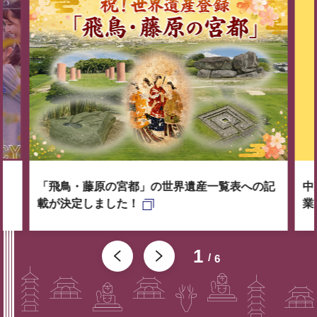
「飛鳥・藤原の宮都」の世界遺産一覧表への記
中
載が決定しました！
業
1
6