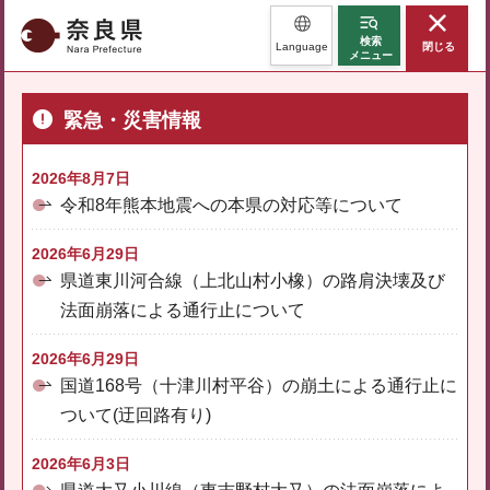
奈良県
検索
Language
閉じる
メニュー
緊急・災害情報
2026年8月7日
令和8年熊本地震への本県の対応等について
2026年6月29日
県道東川河合線（上北山村小橡）の路肩決壊及び
法面崩落による通行止について
2026年6月29日
国道168号（十津川村平谷）の崩土による通行止に
ついて(迂回路有り)
2026年6月3日