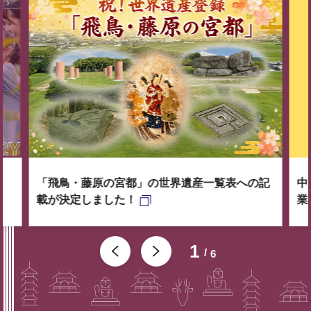
「飛鳥・藤原の宮都」の世界遺産一覧表への記
中
載が決定しました！
業
1
6