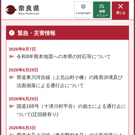
奈良県
検索
Language
閉じる
メニュー
緊急・災害情報
2026年8月7日
令和8年熊本地震への本県の対応等について
2026年6月29日
県道東川河合線（上北山村小橡）の路肩決壊及び
法面崩落による通行止について
2026年6月29日
国道168号（十津川村平谷）の崩土による通行止に
ついて(迂回路有り)
2026年6月3日