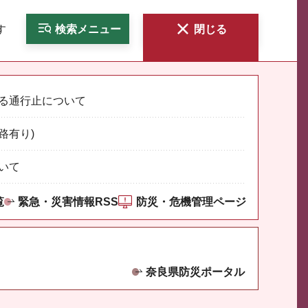
す
検索
メニュー
閉じる
る通行止について
路有り)
いて
覧
緊急・災害情報RSS
防災・危機管理ページ
奈良県防災ポータル