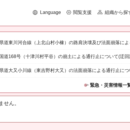
Language
閲覧支援
組織から探
県道東川河合線（上北山村小橡）の路肩決壊及び法面崩落によ
国道168号（十津川村平谷）の崩土による通行止について(迂回
県道大又小川線（東吉野村大又）の法面崩落による通行止につ
緊急・災害情報一
ません。