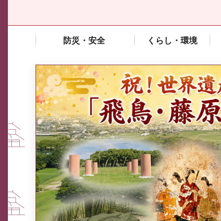
防災・安全
くらし・環境
中東情勢や原油価格上昇の影響
を受ける中小企業向け相談窓口
について
ふるさと納税なら、奈良