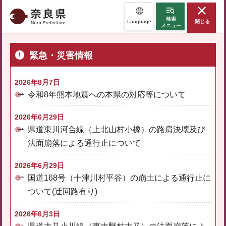
奈良県
検索
Language
閉じる
メニュー
緊急・災害情報
2026年8月7日
令和8年熊本地震への本県の対応等について
2026年6月29日
県道東川河合線（上北山村小橡）の路肩決壊及び
法面崩落による通行止について
2026年6月29日
国道168号（十津川村平谷）の崩土による通行止に
ついて(迂回路有り)
2026年6月3日