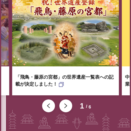
「飛鳥・藤原の宮都」の世界遺産一覧表への記
中
載が決定しました！
業
1
6