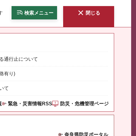
す
検索
メニュー
閉じる
る通行止について
路有り)
いて
覧
緊急・災害情報RSS
防災・危機管理ページ
奈良県防災ポータル