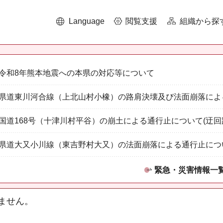
Language
閲覧支援
組織から探
令和8年熊本地震への本県の対応等について
県道東川河合線（上北山村小橡）の路肩決壊及び法面崩落によ
国道168号（十津川村平谷）の崩土による通行止について(迂回
県道大又小川線（東吉野村大又）の法面崩落による通行止につ
緊急・災害情報一
ません。