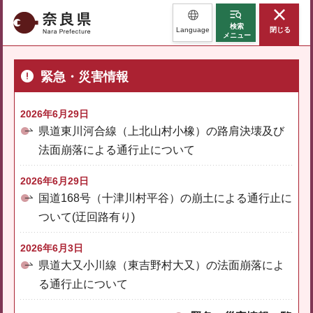
奈良県
検索
Language
閉じる
メニュー
緊急・災害情報
2026年6月29日
県道東川河合線（上北山村小橡）の路肩決壊及び
法面崩落による通行止について
2026年6月29日
国道168号（十津川村平谷）の崩土による通行止に
ついて(迂回路有り)
2026年6月3日
県道大又小川線（東吉野村大又）の法面崩落によ
る通行止について