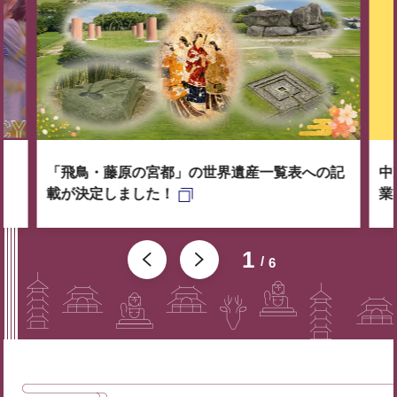
「飛鳥・藤原の宮都」の世界遺産一覧表への記
中
載が決定しました！
業
1
6