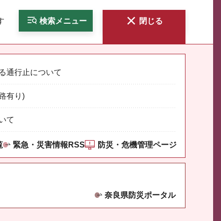
す
検索
メニュー
閉じる
る通行止について
路有り)
いて
覧
緊急・災害情報RSS
防災・危機管理ページ
奈良県防災ポータル