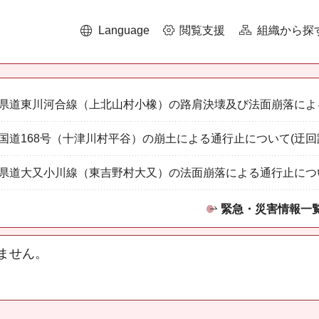
Language
閲覧支援
組織から探
県道東川河合線（上北山村小橡）の路肩決壊及び法面崩落によ
国道168号（十津川村平谷）の崩土による通行止について(迂回
県道大又小川線（東吉野村大又）の法面崩落による通行止につ
緊急・災害情報一
ません。