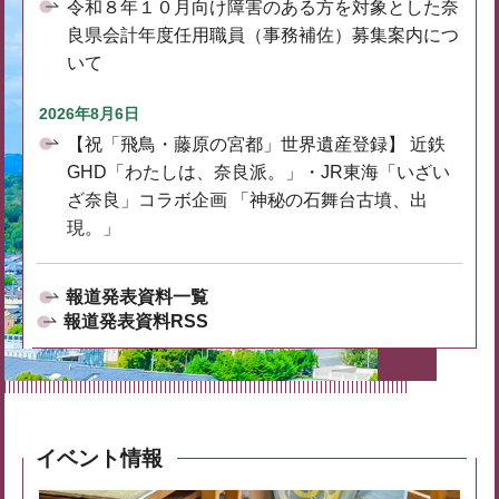
令和８年１０月向け障害のある方を対象とした奈
良県会計年度任用職員（事務補佐）募集案内につ
いて
2026年8月6日
【祝「飛鳥・藤原の宮都」世界遺産登録】 近鉄
GHD「わたしは、奈良派。」・JR東海「いざい
ざ奈良」コラボ企画 「神秘の石舞台古墳、出
現。」
報道発表資料一覧
報道発表資料RSS
イベント情報