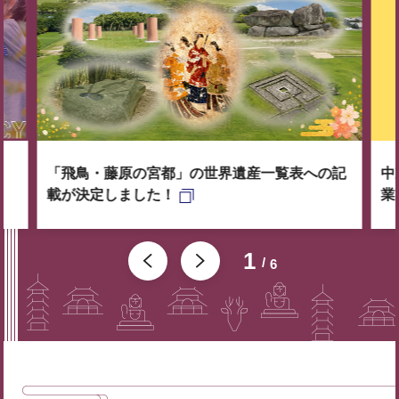
「飛鳥・藤原の宮都」の世界遺産一覧表への記
中
載が決定しました！
業
1
6