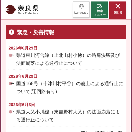
奈良県
検索
Language
閉じる
メニュー
緊急・災害情報
2026年6月29日
県道東川河合線（上北山村小橡）の路肩決壊及び
法面崩落による通行止について
2026年6月29日
国道168号（十津川村平谷）の崩土による通行止に
ついて(迂回路有り)
2026年6月3日
県道大又小川線（東吉野村大又）の法面崩落によ
る通行止について