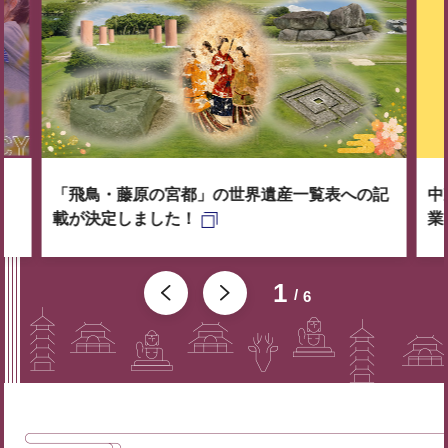
「飛鳥・藤原の宮都」の世界遺産一覧表への記
中
載が決定しました！
業
1
6