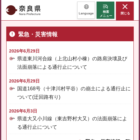
奈良県
検索
Language
閉じる
メニュー
緊急・災害情報
2026年6月29日
県道東川河合線（上北山村小橡）の路肩決壊及び
法面崩落による通行止について
2026年6月29日
国道168号（十津川村平谷）の崩土による通行止に
ついて(迂回路有り)
2026年6月3日
県道大又小川線（東吉野村大又）の法面崩落によ
る通行止について