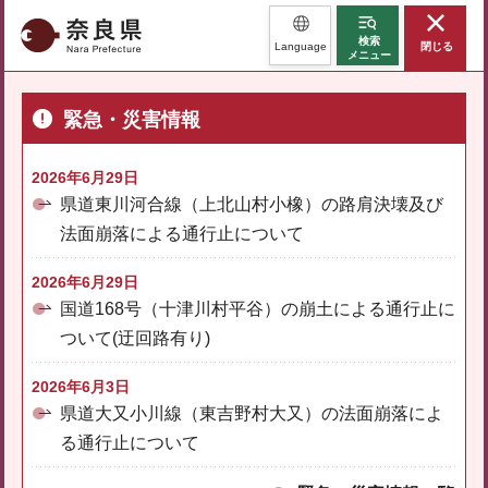
奈良県
検索
Language
閉じる
メニュー
緊急・災害情報
2026年6月29日
県道東川河合線（上北山村小橡）の路肩決壊及び
法面崩落による通行止について
2026年6月29日
国道168号（十津川村平谷）の崩土による通行止に
ついて(迂回路有り)
2026年6月3日
県道大又小川線（東吉野村大又）の法面崩落によ
る通行止について