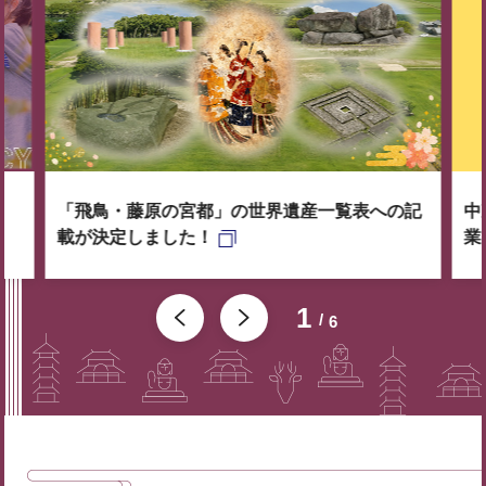
「飛鳥・藤原の宮都」の世界遺産一覧表への記
中
載が決定しました！
業
1
6