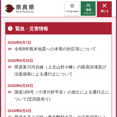
奈良県
検索
Language
閉じる
メニュー
緊急・災害情報
2026年8月7日
令和8年熊本地震への本県の対応等について
2026年6月29日
県道東川河合線（上北山村小橡）の路肩決壊及び
法面崩落による通行止について
2026年6月29日
国道168号（十津川村平谷）の崩土による通行止に
ついて(迂回路有り)
2026年6月3日