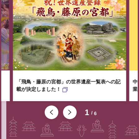
「飛鳥・藤原の宮都」の世界遺産一覧表への記
中
載が決定しました！
業
1
6