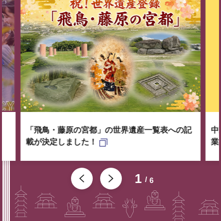
「飛鳥・藤原の宮都」の世界遺産一覧表への記
中
載が決定しました！
業
1
6