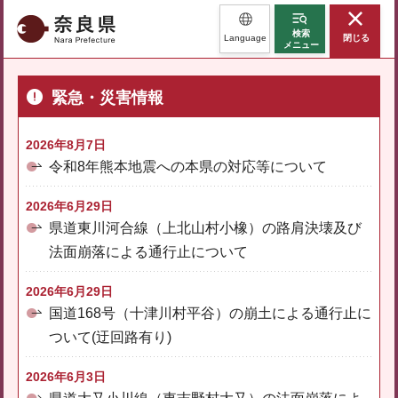
奈良県
検索
Language
閉じる
メニュー
緊急・災害情報
2026年8月7日
令和8年熊本地震への本県の対応等について
2026年6月29日
県道東川河合線（上北山村小橡）の路肩決壊及び
法面崩落による通行止について
2026年6月29日
国道168号（十津川村平谷）の崩土による通行止に
ついて(迂回路有り)
2026年6月3日