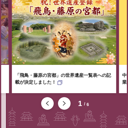
「飛鳥・藤原の宮都」の世界遺産一覧表への記
中
載が決定しました！
業
1
6