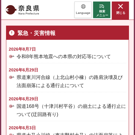
奈良県
検索
Language
閉じる
メニュー
緊急・災害情報
2026年8月7日
令和8年熊本地震への本県の対応等について
2026年6月29日
県道東川河合線（上北山村小橡）の路肩決壊及び
法面崩落による通行止について
2026年6月29日
国道168号（十津川村平谷）の崩土による通行止に
ついて(迂回路有り)
2026年6月3日