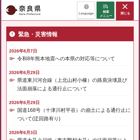
奈良県
検索
Language
閉じる
メニュー
緊急・災害情報
2026年8月7日
令和8年熊本地震への本県の対応等について
2026年6月29日
県道東川河合線（上北山村小橡）の路肩決壊及び
法面崩落による通行止について
2026年6月29日
国道168号（十津川村平谷）の崩土による通行止に
ついて(迂回路有り)
2026年6月3日