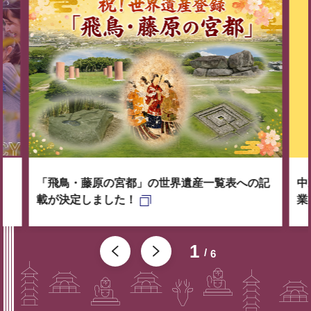
「飛鳥・藤原の宮都」の世界遺産一覧表への記
中
載が決定しました！
業
1
6