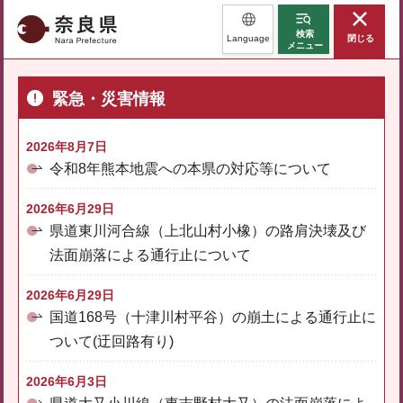
奈良県
検索
Language
閉じる
メニュー
緊急・災害情報
2026年8月7日
令和8年熊本地震への本県の対応等について
2026年6月29日
県道東川河合線（上北山村小橡）の路肩決壊及び
法面崩落による通行止について
2026年6月29日
国道168号（十津川村平谷）の崩土による通行止に
ついて(迂回路有り)
2026年6月3日