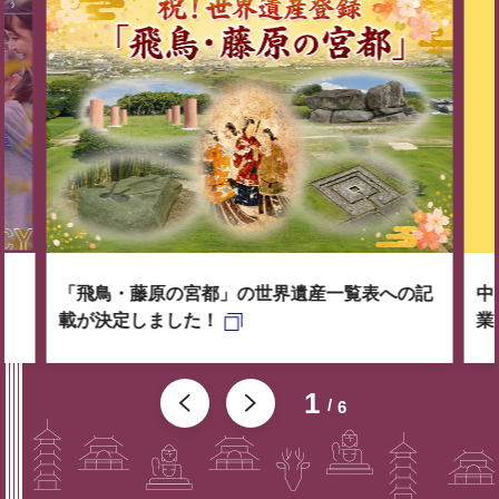
「飛鳥・藤原の宮都」の世界遺産一覧表への記
中
載が決定しました！
業
1
6