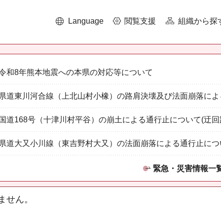
Language
閲覧支援
組織から探
令和8年熊本地震への本県の対応等について
県道東川河合線（上北山村小橡）の路肩決壊及び法面崩落によ
国道168号（十津川村平谷）の崩土による通行止について(迂回
県道大又小川線（東吉野村大又）の法面崩落による通行止につ
緊急・災害情報一
ません。