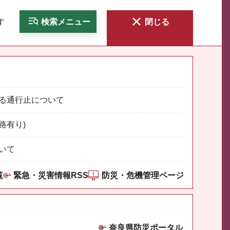
す
検索
メニュー
閉じる
る通行止について
路有り)
いて
覧
緊急・災害情報RSS
防災・危機管理ページ
奈良県防災ポータル