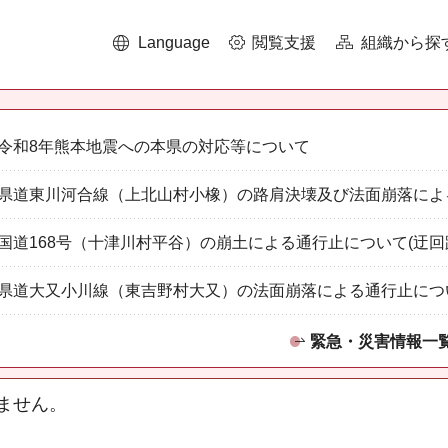
Language
閲覧支援
組織から探
令和8年熊本地震への本県の対応等について
県道東川河合線（上北山村小橡）の路肩決壊及び法面崩落によ
国道168号（十津川村平谷）の崩土による通行止について(迂回
県道大又小川線（東吉野村大又）の法面崩落による通行止につ
緊急・災害情報一
ません。