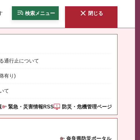
す
検索
メニュー
閉じる
る通行止について
路有り)
いて
覧
緊急・災害情報RSS
防災・危機管理ページ
奈良県防災ポータル