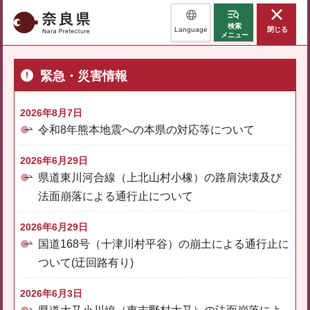
奈良県
検索
Language
閉じる
メニュー
緊急・災害情報
2026年8月7日
令和8年熊本地震への本県の対応等について
2026年6月29日
県道東川河合線（上北山村小橡）の路肩決壊及び
法面崩落による通行止について
2026年6月29日
国道168号（十津川村平谷）の崩土による通行止に
ついて(迂回路有り)
2026年6月3日