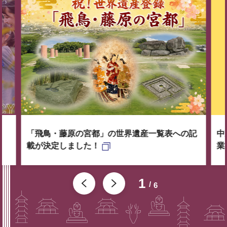
「飛鳥・藤原の宮都」の世界遺産一覧表への記
中
載が決定しました！
業
1
6