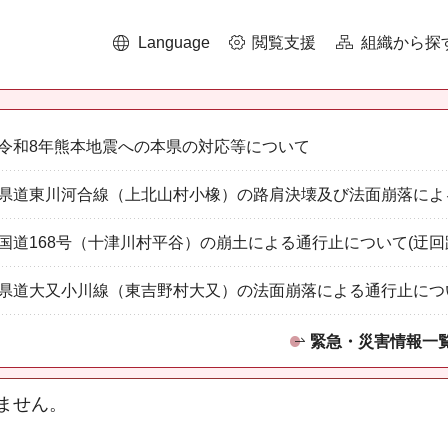
Language
閲覧支援
組織から探
令和8年熊本地震への本県の対応等について
県道東川河合線（上北山村小橡）の路肩決壊及び法面崩落によ
国道168号（十津川村平谷）の崩土による通行止について(迂回
県道大又小川線（東吉野村大又）の法面崩落による通行止につ
緊急・災害情報一
ません。