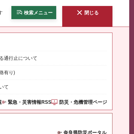
す
検索
メニュー
閉じる
る通行止について
路有り)
いて
覧
緊急・災害情報RSS
防災・危機管理ページ
奈良県防災ポータル