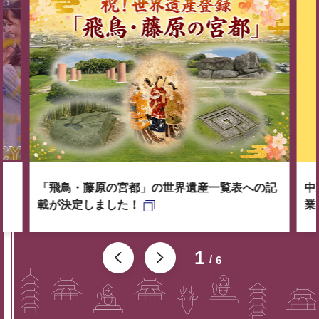
「飛鳥・藤原の宮都」の世界遺産一覧表への記
中
載が決定しました！
業
1
6