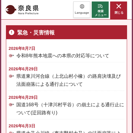
奈良県
検索
Language
閉じる
メニュー
緊急・災害情報
2026年8月7日
令和8年熊本地震への本県の対応等について
2026年6月29日
県道東川河合線（上北山村小橡）の路肩決壊及び
法面崩落による通行止について
2026年6月29日
国道168号（十津川村平谷）の崩土による通行止に
ついて(迂回路有り)
2026年6月3日