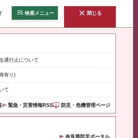
す
検索
メニュー
閉じる
る通行止について
路有り)
いて
覧
緊急・災害情報RSS
防災・危機管理ページ
奈良県防災ポータル