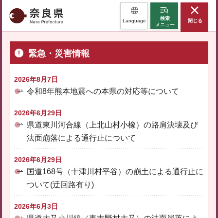
奈良県
検索
Language
閉じる
メニュー
緊急・災害情報
2026年8月7日
令和8年熊本地震への本県の対応等について
2026年6月29日
県道東川河合線（上北山村小橡）の路肩決壊及び
法面崩落による通行止について
2026年6月29日
国道168号（十津川村平谷）の崩土による通行止に
ついて(迂回路有り)
2026年6月3日