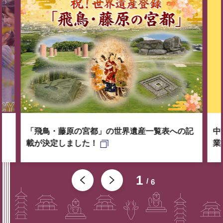
「飛鳥・藤原の宮都」の世界遺産一覧表への記
中
載が決定しました！
業
1
6