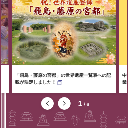
「飛鳥・藤原の宮都」の世界遺産一覧表への記
中
載が決定しました！
業
1
6