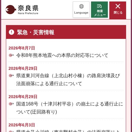
奈良県
検索
Language
閉じる
メニュー
緊急・災害情報
2026年8月7日
令和8年熊本地震への本県の対応等について
2026年6月29日
県道東川河合線（上北山村小橡）の路肩決壊及び
法面崩落による通行止について
2026年6月29日
国道168号（十津川村平谷）の崩土による通行止に
ついて(迂回路有り)
2026年6月3日