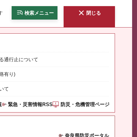
す
検索
メニュー
閉じる
る通行止について
路有り)
いて
覧
緊急・災害情報RSS
防災・危機管理ページ
奈良県防災ポータル