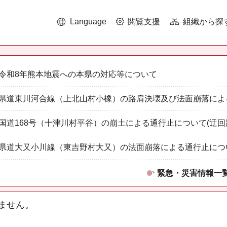
Language
閲覧支援
組織から探
令和8年熊本地震への本県の対応等について
県道東川河合線（上北山村小橡）の路肩決壊及び法面崩落によ
国道168号（十津川村平谷）の崩土による通行止について(迂回
県道大又小川線（東吉野村大又）の法面崩落による通行止につ
緊急・災害情報一
ません。