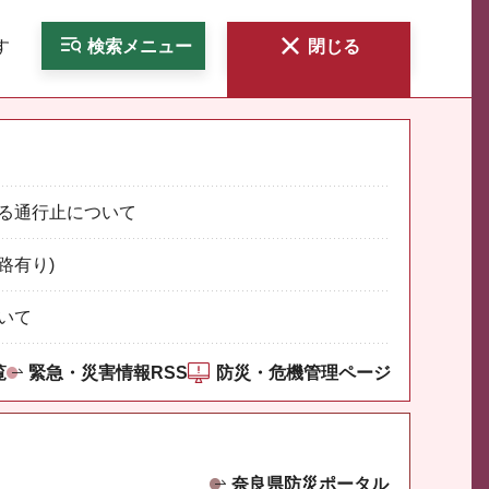
す
検索
メニュー
閉じる
る通行止について
路有り)
いて
覧
緊急・災害情報RSS
防災・危機管理ページ
奈良県防災ポータル