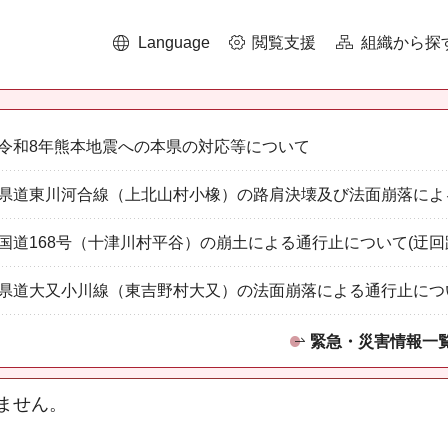
Language
閲覧支援
組織から探
令和8年熊本地震への本県の対応等について
県道東川河合線（上北山村小橡）の路肩決壊及び法面崩落によ
国道168号（十津川村平谷）の崩土による通行止について(迂回
県道大又小川線（東吉野村大又）の法面崩落による通行止につ
緊急・災害情報一
ません。