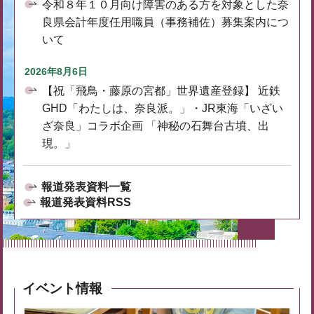
令和８年１０月向け障害のある方を対象とした奈
良県会計年度任用職員（事務補佐）募集案内につ
いて
2026年8月6日
【祝「飛鳥・藤原の宮都」世界遺産登録】 近鉄
GHD「わたしは、奈良派。」・JR東海「いざい
ざ奈良」コラボ企画 「神秘の石舞台古墳、出
現。」
報道発表資料一覧
報道発表資料RSS
イベント情報