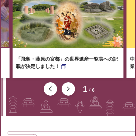
「飛鳥・藤原の宮都」の世界遺産一覧表への記
中
載が決定しました！
業
1
6