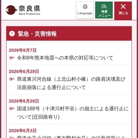
奈良県
検索
Language
閉じる
メニュー
緊急・災害情報
2026年8月7日
令和8年熊本地震への本県の対応等について
2026年6月29日
県道東川河合線（上北山村小橡）の路肩決壊及び
法面崩落による通行止について
2026年6月29日
国道168号（十津川村平谷）の崩土による通行止に
ついて(迂回路有り)
2026年6月3日