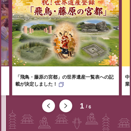
「飛鳥・藤原の宮都」の世界遺産一覧表への記
中
載が決定しました！
業
1
6