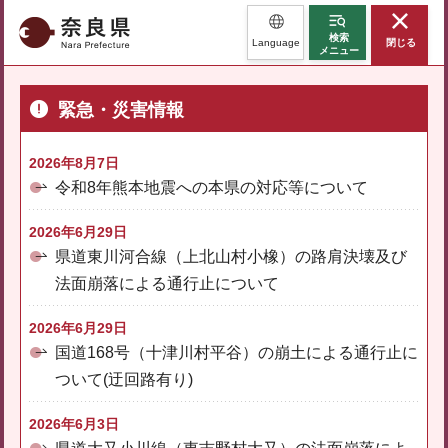
奈良県
検索
Language
閉じる
メニュー
緊急・災害情報
2026年8月7日
令和8年熊本地震への本県の対応等について
2026年6月29日
県道東川河合線（上北山村小橡）の路肩決壊及び
法面崩落による通行止について
2026年6月29日
国道168号（十津川村平谷）の崩土による通行止に
ついて(迂回路有り)
2026年6月3日