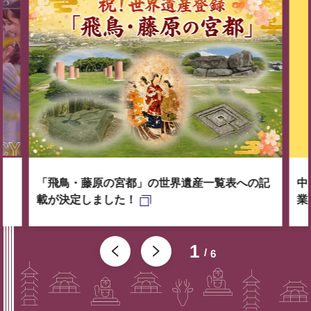
「飛鳥・藤原の宮都」の世界遺産一覧表への記
中
載が決定しました！
業
1
6