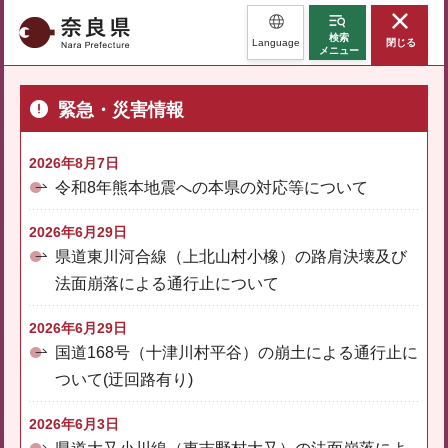
奈良県
検索
Language
閉じる
メニュー
緊急・災害情報
2026年8月7日
令和8年熊本地震への本県の対応等について
2026年6月29日
県道東川河合線（上北山村小橡）の路肩決壊及び
法面崩落による通行止について
2026年6月29日
国道168号（十津川村平谷）の崩土による通行止に
ついて(迂回路有り)
2026年6月3日