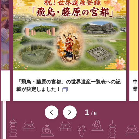
「飛鳥・藤原の宮都」の世界遺産一覧表への記
中
載が決定しました！
業
1
6