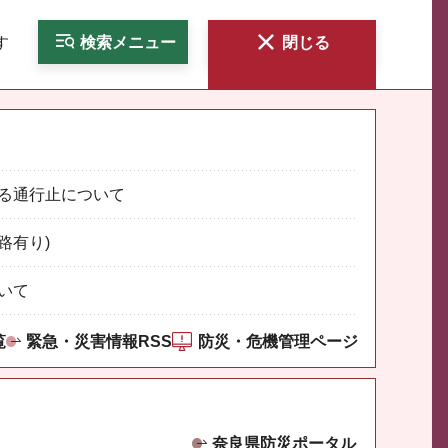
す
検索
メニュー
閉じる
る通行止について
路有り)
いて
覧
緊急・災害情報RSS
防災・危機管理ページ
奈良県防災ポータル