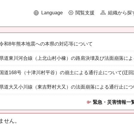
Language
閲覧支援
組織から探
令和8年熊本地震への本県の対応等について
県道東川河合線（上北山村小橡）の路肩決壊及び法面崩落によ
国道168号（十津川村平谷）の崩土による通行止について(迂回
県道大又小川線（東吉野村大又）の法面崩落による通行止につ
緊急・災害情報一
ません。