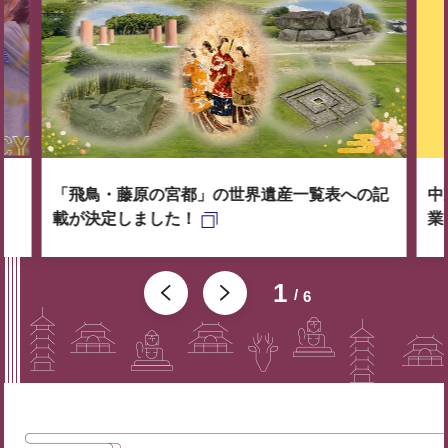
「飛鳥・藤原の宮都」の世界遺産一覧表への記
中
載が決定しました！
業
1
6