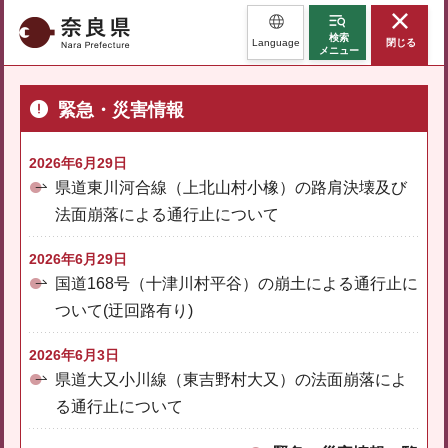
奈良県
検索
Language
閉じる
メニュー
緊急・災害情報
2026年6月29日
県道東川河合線（上北山村小橡）の路肩決壊及び
法面崩落による通行止について
2026年6月29日
国道168号（十津川村平谷）の崩土による通行止に
ついて(迂回路有り)
2026年6月3日
県道大又小川線（東吉野村大又）の法面崩落によ
る通行止について