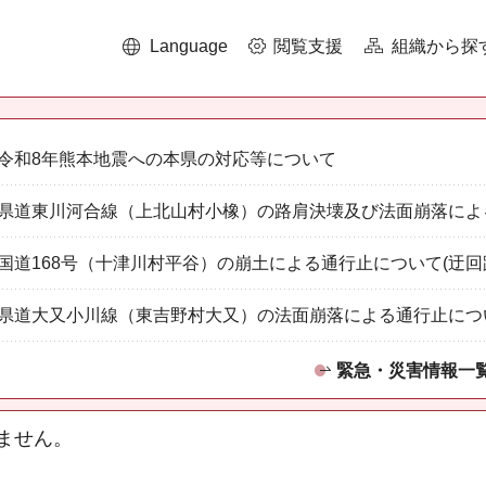
Language
閲覧支援
組織から探
令和8年熊本地震への本県の対応等について
県道東川河合線（上北山村小橡）の路肩決壊及び法面崩落によ
国道168号（十津川村平谷）の崩土による通行止について(迂回
県道大又小川線（東吉野村大又）の法面崩落による通行止につ
緊急・災害情報一
ません。