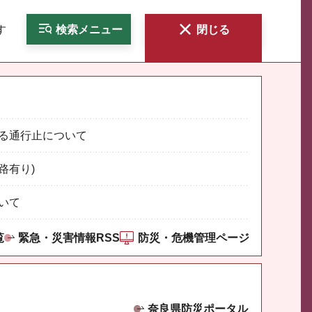
す
検索
メニュー
閉じる
る通行止について
路有り)
いて
覧
緊急・災害情報RSS
防災・危機管理ページ
奈良県防災ポータル