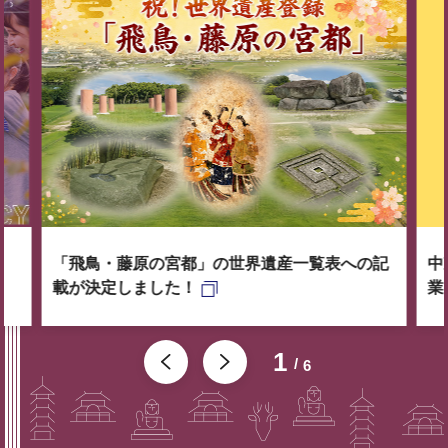
「飛鳥・藤原の宮都」の世界遺産一覧表への記
中
載が決定しました！
業
1
6