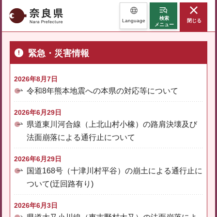
奈良県
検索
Language
閉じる
メニュー
緊急・災害情報
2026年8月7日
令和8年熊本地震への本県の対応等について
2026年6月29日
県道東川河合線（上北山村小橡）の路肩決壊及び
法面崩落による通行止について
2026年6月29日
国道168号（十津川村平谷）の崩土による通行止に
ついて(迂回路有り)
2026年6月3日