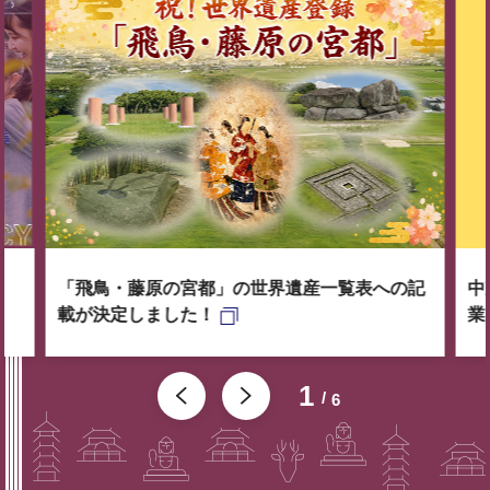
「飛鳥・藤原の宮都」の世界遺産一覧表への記
中
載が決定しました！
業
1
6