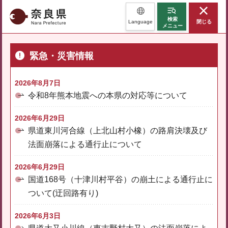
奈良県
検索
Language
閉じる
メニュー
緊急・災害情報
2026年8月7日
令和8年熊本地震への本県の対応等について
2026年6月29日
県道東川河合線（上北山村小橡）の路肩決壊及び
法面崩落による通行止について
2026年6月29日
国道168号（十津川村平谷）の崩土による通行止に
ついて(迂回路有り)
2026年6月3日