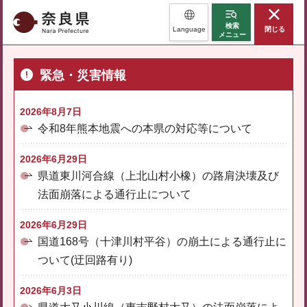
奈良県
検索
Language
閉じる
メニュー
緊急・災害情報
2026年8月7日
令和8年熊本地震への本県の対応等について
2026年6月29日
県道東川河合線（上北山村小橡）の路肩決壊及び
法面崩落による通行止について
2026年6月29日
国道168号（十津川村平谷）の崩土による通行止に
ついて(迂回路有り)
2026年6月3日