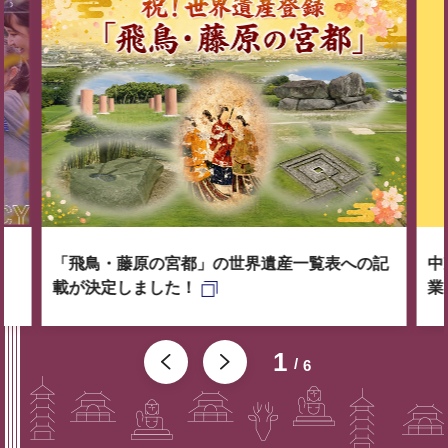
「飛鳥・藤原の宮都」の世界遺産一覧表への記
中
載が決定しました！
業
1
6