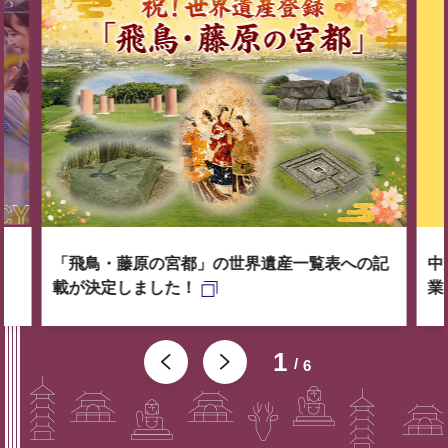
「飛鳥・藤原の宮都」の世界遺産一覧表への記
中
載が決定しました！
業
1
6