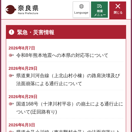
奈良県
検索
Language
閉じる
メニュー
緊急・災害情報
2026年8月7日
令和8年熊本地震への本県の対応等について
2026年6月29日
県道東川河合線（上北山村小橡）の路肩決壊及び
法面崩落による通行止について
2026年6月29日
国道168号（十津川村平谷）の崩土による通行止に
ついて(迂回路有り)
2026年6月3日