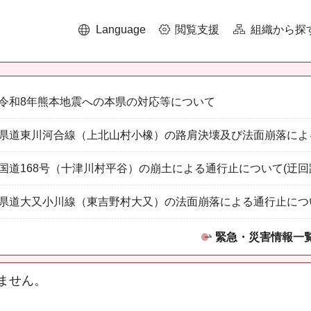
Language
閲覧支援
組織から探
令和8年熊本地震への本県の対応等について
県道東川河合線（上北山村小橡）の路肩決壊及び法面崩落によ
国道168号（十津川村平谷）の崩土による通行止について(迂回
県道大又小川線（東吉野村大又）の法面崩落による通行止につ
緊急・災害情報一
ません。