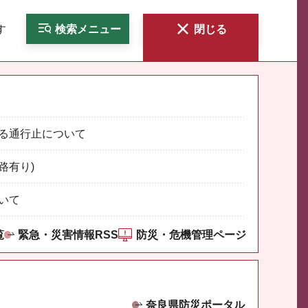
す
検索
メニュー
閉じる
る通行止について
路有り)
いて
覧
緊急・災害情報RSS
防災・危機管理ページ
奈良県防災ポータル